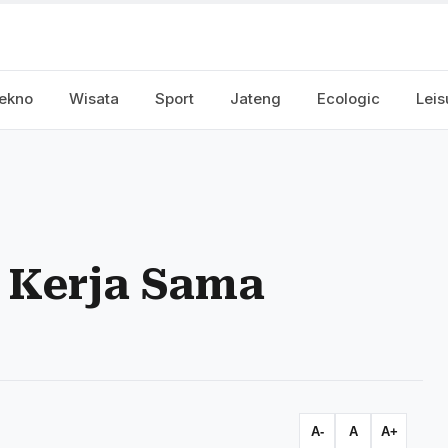
ekno
Wisata
Sport
Jateng
Ecologic
Leis
 Kerja Sama
A-
A
A+