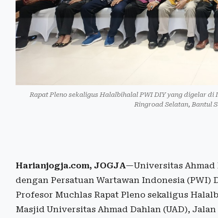
Rapat Pleno sekaligus Halalbihalal PWI DIY yang digelar di
Ringroad Selatan, Bantul S
Harianjogja.com, JOGJA
—Universitas Ahmad D
dengan Persatuan Wartawan Indonesia (PWI) DI
Profesor Muchlas Rapat Pleno sekaligus Halalb
Masjid Universitas Ahmad Dahlan (UAD), Jalan 