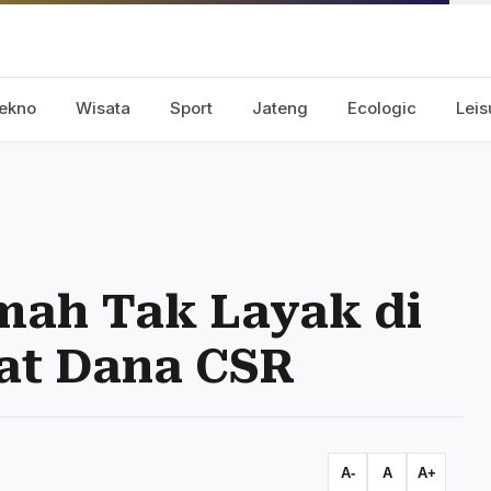
ekno
Wisata
Sport
Jateng
Ecologic
Leis
ah Tak Layak di
at Dana CSR
A-
A
A+