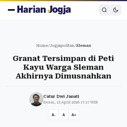
Home
/
Jogjapolitan
/
Sleman
Granat Tersimpan di Peti
Kayu Warga Sleman
Akhirnya Dimusnahkan
Catur Dwi Janati
Senin, 13 April 2026 17:17 WIB
A-
A
A+