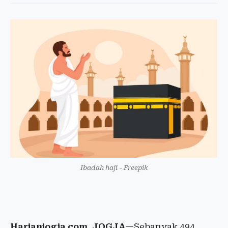
Ibadah haji - Freepik
Harianjogja.com, JOGJA
—Sebanyak 494