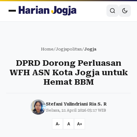
Home
/
Jogjapolitan
/
Jogja
DPRD Dorong Perluasan
WFH ASN Kota Jogja untuk
Hemat BBM
Stefani Yulindriani Ria S. R
Selasa, 21 April 2026 03:17 WIB
A-
A
A+