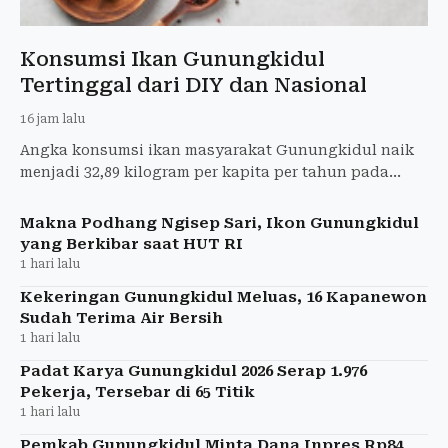
Konsumsi Ikan Gunungkidul
Tertinggal dari DIY dan Nasional
16 jam lalu
Angka konsumsi ikan masyarakat Gunungkidul naik
menjadi 32,89 kilogram per kapita per tahun pada
2026. Namun capaian tersebut masih di bawah rata-
rata DIY dan n
Makna Podhang Ngisep Sari, Ikon Gunungkidul
yang Berkibar saat HUT RI
1 hari lalu
Kekeringan Gunungkidul Meluas, 16 Kapanewon
Sudah Terima Air Bersih
1 hari lalu
Padat Karya Gunungkidul 2026 Serap 1.976
Pekerja, Tersebar di 65 Titik
1 hari lalu
Pemkab Gunungkidul Minta Dana Inpres Rp84