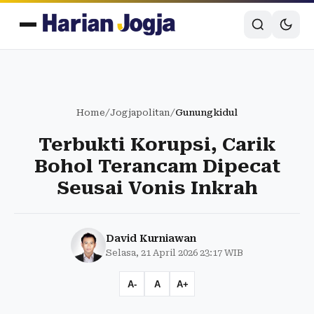
Home
/
Jogjapolitan
/
Gunungkidul
Terbukti Korupsi, Carik
Bohol Terancam Dipecat
Seusai Vonis Inkrah
David Kurniawan
Selasa, 21 April 2026 23:17 WIB
A-
A
A+