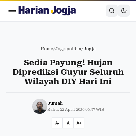
Home
/
Jogjapolitan
/
Jogja
Sedia Payung! Hujan
Diprediksi Guyur Seluruh
Wilayah DIY Hari Ini
Jumali
Rabu, 22 April 2026 06:37 WIB
A-
A
A+