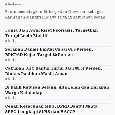
2 hari lalu
Bantul menetapkan Sriharjo dan Guwosari sebagai
Kalurahan Mandiri Budaya serta 12 kalurahan sebagai
Rintisan Budaya untuk memperkuat pelestarian
budaya lokal.
Jogja Jadi Awal Riset Psoriasis, Targetkan
Terapi Lebih Efektif
2 hari lalu
Serapan Danais Bantul Capai 69,9 Persen,
BPKPAD Kejar Target 80 Persen
2 hari lalu
Cakupan UHC Bantul Turun Jadi 98,67 Persen,
Dinkes Pastikan Masih Aman
2 hari lalu
Di Balik Ratusan Selang, Ada Lelah dan Harapan
Warga Kalidadap
2 hari lalu
Cegah Keracunan MBG, DPRD Bantul Minta
SPPG Lengkapi SLHS dan HACCP