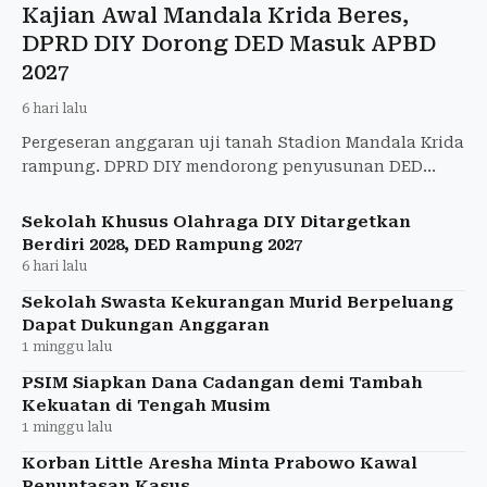
Kajian Awal Mandala Krida Beres,
DPRD DIY Dorong DED Masuk APBD
2027
6 hari lalu
Pergeseran anggaran uji tanah Stadion Mandala Krida
rampung. DPRD DIY mendorong penyusunan DED
dianggarkan pada 2027 sebagai tahapan renovasi
stadion.
Sekolah Khusus Olahraga DIY Ditargetkan
Berdiri 2028, DED Rampung 2027
6 hari lalu
Sekolah Swasta Kekurangan Murid Berpeluang
Dapat Dukungan Anggaran
1 minggu lalu
PSIM Siapkan Dana Cadangan demi Tambah
Kekuatan di Tengah Musim
1 minggu lalu
Korban Little Aresha Minta Prabowo Kawal
Penuntasan Kasus