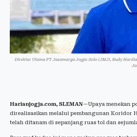
Direktur Utama PT Jasamarga Jogja-Solo (JMJ), Rudy Hardia
Ja
Harianjogja.com, SLEMAN
—Upaya menekan pol
direalisasikan melalui pembangunan Koridor Hij
telah ditanam di sepanjang ruas tol dan sejum