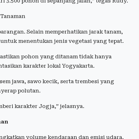
ri 3.500 pohon di sepanjang jalan,” tegas Rudy.
s Tanaman
arangan. Selain memperhatikan jarak tanam,
untuk menentukan jenis vegetasi yang tepat.
stikan pohon yang ditanam tidak hanya
ntasikan karakter lokal Yogyakarta.
asem jawa, sawo kecik, serta trembesi yang
yerap polutan.
beri karakter Jogja,” jelasnya.
aan
ingkatkan volume kendaraan dan emisi udara.