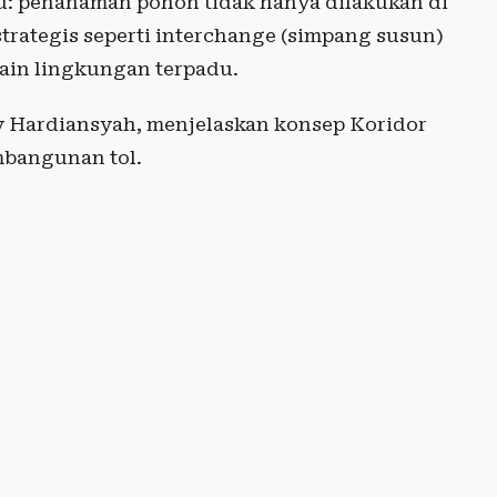
u: penanaman pohon tidak hanya dilakukan di
ea strategis seperti interchange (simpang susun)
sain lingkungan terpadu.
y Hardiansyah, menjelaskan konsep Koridor
mbangunan tol.