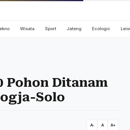
ekno
Wisata
Sport
Jateng
Ecologic
Leis
00 Pohon Ditanam
Jogja-Solo
A-
A
A+