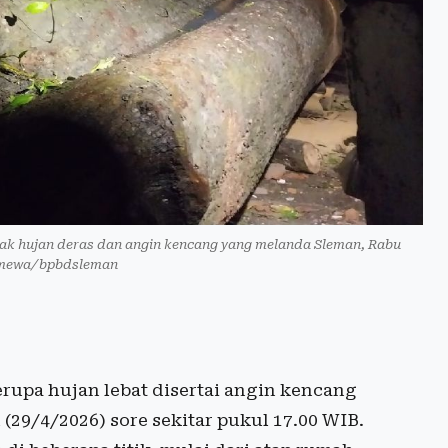
pak hujan deras dan angin kencang yang melanda Sleman, Rabu
timewa/bpbdsleman
rupa hujan lebat disertai angin kencang
29/4/2026) sore sekitar pukul 17.00 WIB.