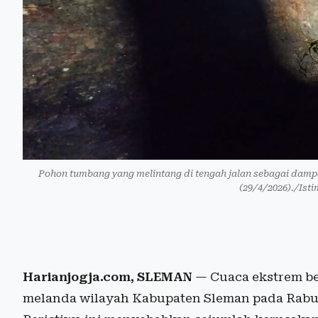
Pohon tumbang yang melintang di tengah jalan sebagai dam
(29/4/2026)./Is
Harianjogja.com, SLEMAN
— Cuaca ekstrem be
melanda wilayah Kabupaten Sleman pada Rabu (