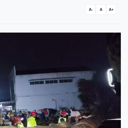
A-
A
A+