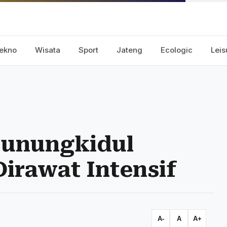
ekno
Wisata
Sport
Jateng
Ecologic
Leis
Gunungkidul
Dirawat Intensif
A-
A
A+