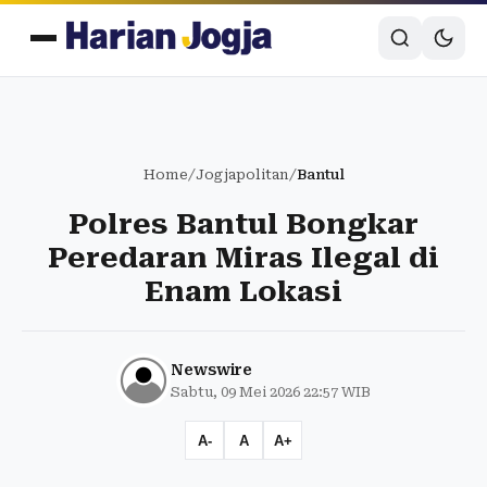
Home
/
Jogjapolitan
/
Bantul
Polres Bantul Bongkar
Peredaran Miras Ilegal di
Enam Lokasi
Newswire
Sabtu, 09 Mei 2026 22:57 WIB
A-
A
A+