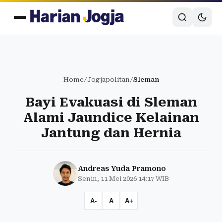
Home
/
Jogjapolitan
/
Sleman
Bayi Evakuasi di Sleman
Alami Jaundice Kelainan
Jantung dan Hernia
Andreas Yuda Pramono
Senin, 11 Mei 2026 14:17 WIB
A-
A
A+