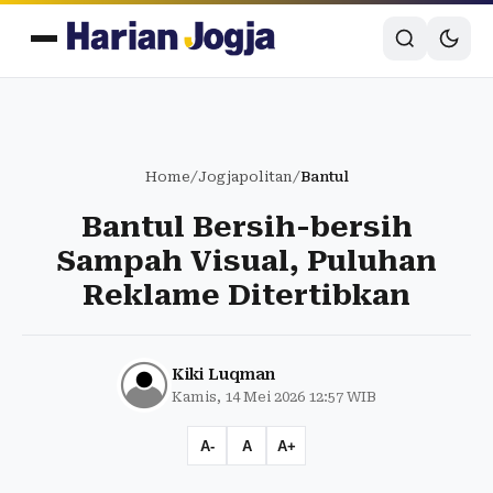
Home
/
Jogjapolitan
/
Bantul
Bantul Bersih-bersih
Sampah Visual, Puluhan
Reklame Ditertibkan
Kiki Luqman
Kamis, 14 Mei 2026 12:57 WIB
A-
A
A+