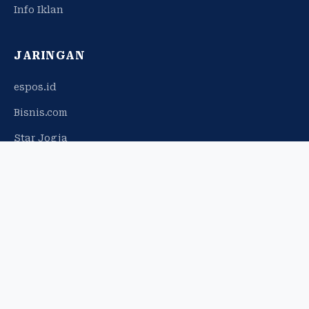
Info Iklan
JARINGAN
espos.id
Bisnis.com
Star Jogja
© 2026 Harian Jogja. Hak cipta dilindungi.