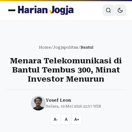
Home
/
Jogjapolitan
/
Bantul
Menara Telekomunikasi di
Bantul Tembus 300, Minat
Investor Menurun
Yosef Leon
Selasa, 19 Mei 2026 22:57 WIB
A-
A
A+