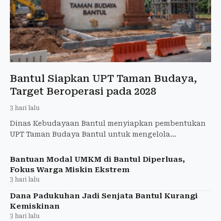
Bantul Siapkan UPT Taman Budaya,
Target Beroperasi pada 2028
3 hari lalu
Dinas Kebudayaan Bantul menyiapkan pembentukan
UPT Taman Budaya Bantul untuk mengelola
operasional kawasan budaya seluas hampir lima
hektare. Target terbentuk p
Bantuan Modal UMKM di Bantul Diperluas,
Fokus Warga Miskin Ekstrem
3 hari lalu
Dana Padukuhan Jadi Senjata Bantul Kurangi
Kemiskinan
3 hari lalu