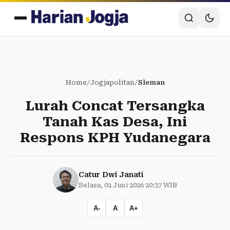
Home
/
Jogjapolitan
/
Sleman
Lurah Concat Tersangka
Tanah Kas Desa, Ini
Respons KPH Yudanegara
Catur Dwi Janati
Selasa, 02 Juni 2026 20:37 WIB
A-
A
A+