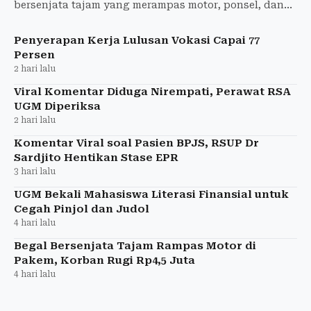
bersenjata tajam yang merampas motor, ponsel, dan
dompet milik pekerja di Pakem. Polisi segera
menggelar rilis kasus
Penyerapan Kerja Lulusan Vokasi Capai 77
Persen
2 hari lalu
Viral Komentar Diduga Nirempati, Perawat RSA
UGM Diperiksa
2 hari lalu
Komentar Viral soal Pasien BPJS, RSUP Dr
Sardjito Hentikan Stase EPR
3 hari lalu
UGM Bekali Mahasiswa Literasi Finansial untuk
Cegah Pinjol dan Judol
4 hari lalu
Begal Bersenjata Tajam Rampas Motor di
Pakem, Korban Rugi Rp4,5 Juta
4 hari lalu