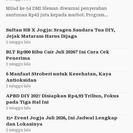
Milad ke-54 DMI Sleman diwarnai penyerahan
santunan Rp42 juta kepada marbot. Program
perlindungan ini hasil kolaborasi BPJamsostek,
Baznas, BSI, dan Pemkab Slem
Sultan HB X Jogja: Sragen Saudara Tua DIY,
Jejak Mataram Harus Dijaga
3 minggu lalu
BLT Rp900 Ribu Cair Juli 2026? Ini Cara Cek
Penerima
3 minggu lalu
6 Manfaat Stroberi untuk Kesehatan, Kaya
Antioksidan
3 minggu lalu
APBD DIY 2027 Disiapkan Rp4,93 Triliun, Fokus
pada Tiga Hal Ini
3 minggu lalu
15+ Event Jogja Juli 2026, Ini Jadwal Lengkap
dan Lokasinya
3 minggu lalu