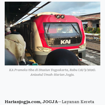
KA Prameks tiba di Stasiun Yogyakarta, Rabu (18/3/2026).
Anisatul Umah-Harian Jogja.
Harianjogja.com, JOGJA
—Layanan Kereta