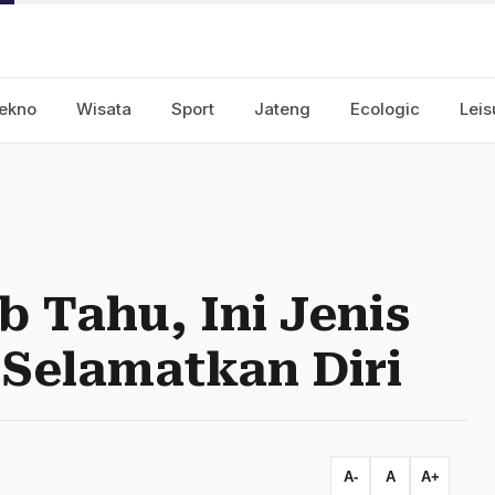
ekno
Wisata
Sport
Jateng
Ecologic
Leis
b Tahu, Ini Jenis
Selamatkan Diri
A-
A
A+