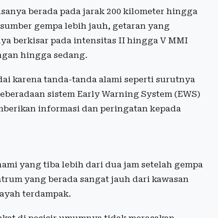
sanya berada pada jarak 200 kilometer hingga
si sumber gempa lebih jauh, getaran yang
a berkisar pada intensitas II hingga V MMI
ingan hingga sedang.
ai karena tanda-tanda alami seperti surutnya
i, keberadaan sistem Early Warning System (EWS)
mberikan informasi dan peringatan kepada
mi yang tiba lebih dari dua jam setelah gempa
ntrum yang berada sangat jauh dari kawasan
ilayah terdampak.
kat di pesisir umumnya tidak merasakan