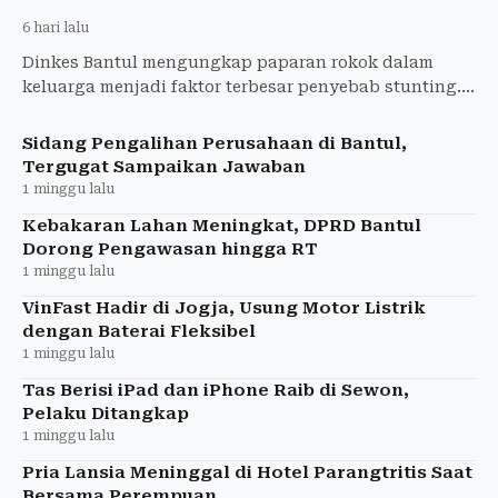
6 hari lalu
Dinkes Bantul mengungkap paparan rokok dalam
keluarga menjadi faktor terbesar penyebab stunting.
Angka stunting turun menjadi 8,3 persen, namun
tantangan masih
Sidang Pengalihan Perusahaan di Bantul,
Tergugat Sampaikan Jawaban
1 minggu lalu
Kebakaran Lahan Meningkat, DPRD Bantul
Dorong Pengawasan hingga RT
1 minggu lalu
VinFast Hadir di Jogja, Usung Motor Listrik
dengan Baterai Fleksibel
1 minggu lalu
Tas Berisi iPad dan iPhone Raib di Sewon,
Pelaku Ditangkap
1 minggu lalu
Pria Lansia Meninggal di Hotel Parangtritis Saat
Bersama Perempuan