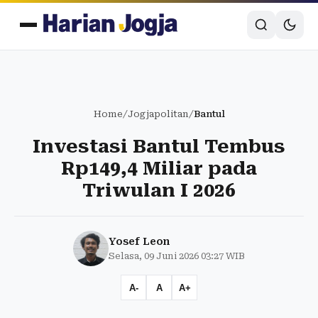
Home
/
Jogjapolitan
/
Bantul
Investasi Bantul Tembus
Rp149,4 Miliar pada
Triwulan I 2026
Yosef Leon
Selasa, 09 Juni 2026 03:27 WIB
A-
A
A+