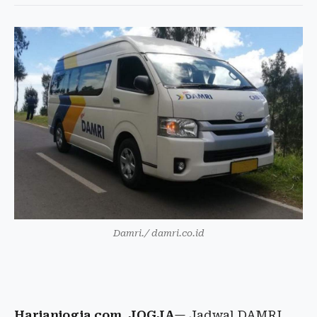
Damri./ damri.co.id
Harianjogja.com, JOGJA
— Jadwal DAMRI