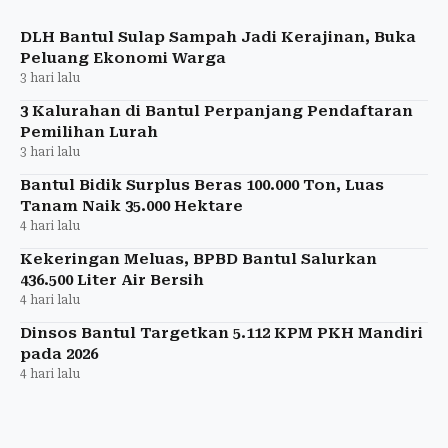
dengan meningkatkan PAD, menerapkan zero minus
growth ASN, dan mem
DLH Bantul Sulap Sampah Jadi Kerajinan, Buka
Peluang Ekonomi Warga
3 hari lalu
3 Kalurahan di Bantul Perpanjang Pendaftaran
Pemilihan Lurah
3 hari lalu
Bantul Bidik Surplus Beras 100.000 Ton, Luas
Tanam Naik 35.000 Hektare
4 hari lalu
Kekeringan Meluas, BPBD Bantul Salurkan
436.500 Liter Air Bersih
4 hari lalu
Dinsos Bantul Targetkan 5.112 KPM PKH Mandiri
pada 2026
4 hari lalu