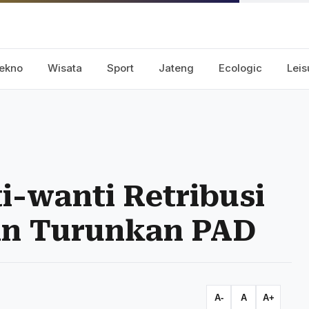
ekno
Wisata
Sport
Jateng
Ecologic
Leis
-wanti Retribusi
gan Turunkan PAD
A-
A
A+