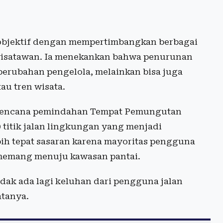
a objektif dengan mempertimbangkan berbagai
 wisatawan. Ia menekankan bahwa penurunan
perubahan pengelola, melainkan bisa juga
au tren wisata.
n rencana pemindahan Tempat Pemungutan
10 titik jalan lingkungan yang menjadi
bih tepat sasaran karena mayoritas pengguna
g memang menuju kawasan pantai.
tidak ada lagi keluhan dari pengguna jalan
atanya.