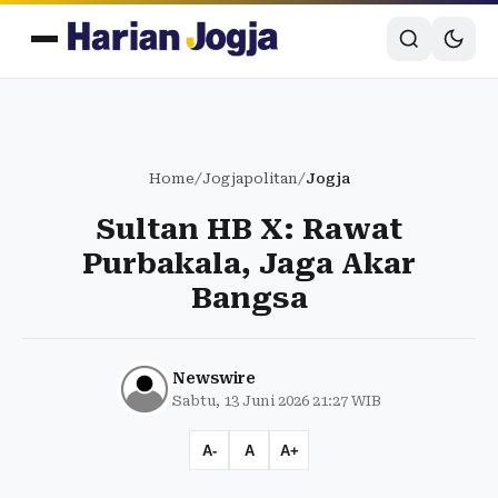
Home
/
Jogjapolitan
/
Jogja
Sultan HB X: Rawat
Purbakala, Jaga Akar
Bangsa
Newswire
Sabtu, 13 Juni 2026 21:27 WIB
A-
A
A+