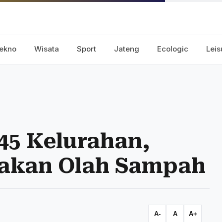
ekno
Wisata
Sport
Jateng
Ecologic
Leis
45 Kelurahan,
rakan Olah Sampah
A-
A
A+