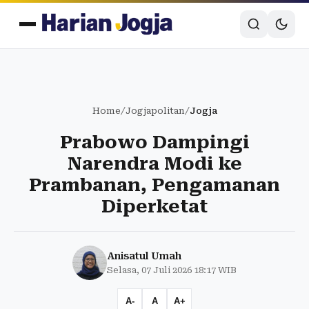
Home
/
Jogjapolitan
/
Jogja
Prabowo Dampingi
Narendra Modi ke
Prambanan, Pengamanan
Diperketat
Anisatul Umah
Selasa, 07 Juli 2026 18:17 WIB
A-
A
A+