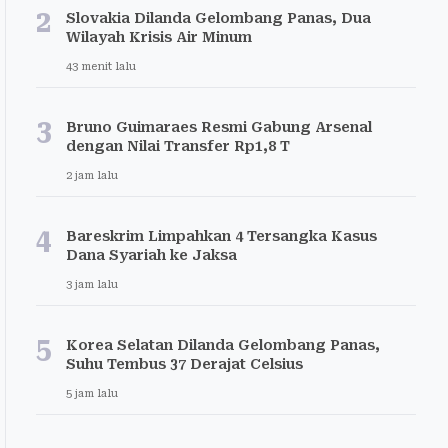
2
Slovakia Dilanda Gelombang Panas, Dua
Wilayah Krisis Air Minum
43 menit lalu
3
Bruno Guimaraes Resmi Gabung Arsenal
dengan Nilai Transfer Rp1,8 T
2 jam lalu
4
Bareskrim Limpahkan 4 Tersangka Kasus
Dana Syariah ke Jaksa
3 jam lalu
5
Korea Selatan Dilanda Gelombang Panas,
Suhu Tembus 37 Derajat Celsius
5 jam lalu