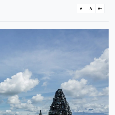
A-
A
A+