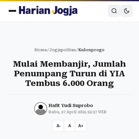
Home
/
Jogjapolitan
/
Kulonprogo
Mulai Membanjir, Jumlah
Penumpang Turun di YIA
Tembus 6.000 Orang
Hafit Yudi Suprobo
Rabu, 27 April 2022 22:27 WIB
A-
A
A+