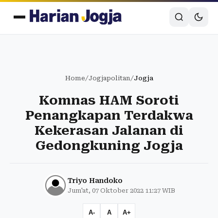
Home
/
Jogjapolitan
/
Jogja
Komnas HAM Soroti
Penangkapan Terdakwa
Kekerasan Jalanan di
Gedongkuning Jogja
Triyo Handoko
Jum'at, 07 Oktober 2022 11:27 WIB
A-
A
A+