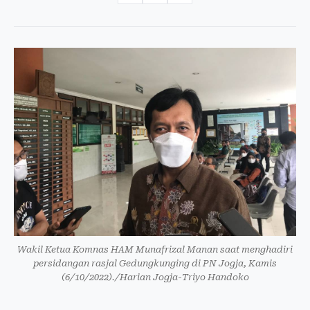
Wakil Ketua Komnas HAM Munafrizal Manan saat menghadiri
persidangan rasjal Gedungkunging di PN Jogja, Kamis
(6/10/2022)./Harian Jogja-Triyo Handoko