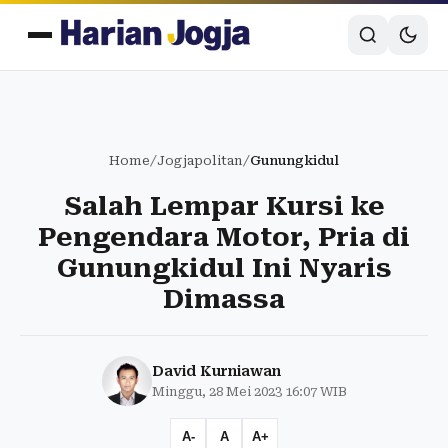
Home
/
Jogjapolitan
/
Gunungkidul
Salah Lempar Kursi ke
Pengendara Motor, Pria di
Gunungkidul Ini Nyaris
Dimassa
David Kurniawan
Minggu, 28 Mei 2023 16:07 WIB
A-
A
A+