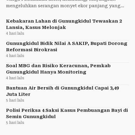
mengeluhkan serangan monyet ekor panjang yang
merusak area pertanian yang dimiliki karena bisa
gagal panen.
Kebakaran Lahan di Gunungkidul Tewaskan 2
Lansia, Kasus Melonjak
4 hari lalu
Gunungkidul Bidik Nilai A SAKIP, Bupati Dorong
Reformasi Birokrasi
4 hari lalu
Soal MBG dan Risiko Keracunan, Pemkab
Gunungkidul Hanya Monitoring
4 hari lalu
Bantuan Air Bersih di Gunungkidul Capai 3,49
Juta Liter
5 hari lalu
Polisi Periksa 4 Saksi Kasus Pembuangan Bayi di
Semin Gunungkidul
5 hari lalu