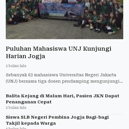
Puluhan Mahasiswa UNJ Kunjungi
Harian Jogja
2 bulan lalu
Sebanyak 63 mahasiswa Universitas Negeri Jakarta
(UNJ) bersama tiga dosen pendamping mengunjungi
kantor Harian Jogja di Jalan AM Sangaji, Jogja, Kamis
(21/5)
Balita Kejang di Malam Hari, Pasien JKN Dapat
Penanganan Cepat
2 bulan lalu
Siswa SLB Negeri Pembina Jogja Bagi-bagi
Takjil kepada Warga
4 bulan lalu