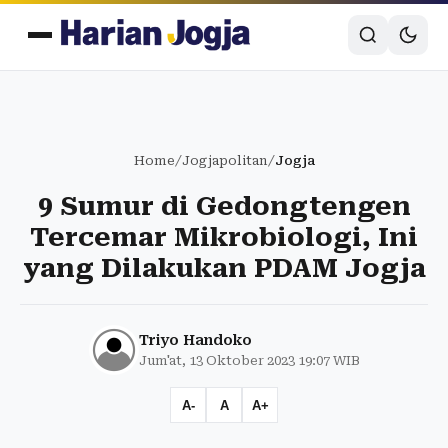
Home
/
Jogjapolitan
/
Jogja
9 Sumur di Gedongtengen
Tercemar Mikrobiologi, Ini
yang Dilakukan PDAM Jogja
Triyo Handoko
Jum'at, 13 Oktober 2023 19:07 WIB
A-
A
A+