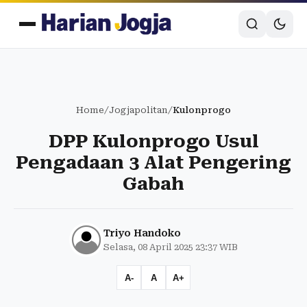
Home
/
Jogjapolitan
/
Kulonprogo
DPP Kulonprogo Usul
Pengadaan 3 Alat Pengering
Gabah
Triyo Handoko
Selasa, 08 April 2025 23:37 WIB
A-
A
A+