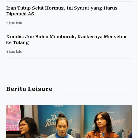
Iran Tutup Selat Hormuz, Ini Syarat yang Harus
Dipenuhi AS
3 jam lalu
Kondisi Joe Biden Memburuk, Kankernya Menyebar
ke Tulang
4 jam lalu
Berita Leisure