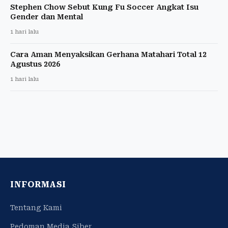
Stephen Chow Sebut Kung Fu Soccer Angkat Isu
Gender dan Mental
1 hari lalu
Cara Aman Menyaksikan Gerhana Matahari Total 12
Agustus 2026
1 hari lalu
INFORMASI
Tentang Kami
Pedoman Media Siber