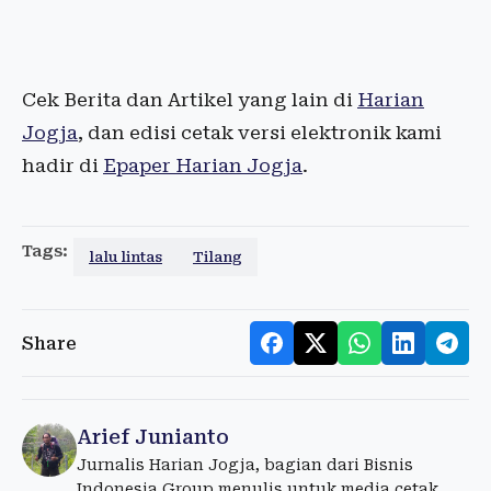
Cek Berita dan Artikel yang lain di
Harian
Jogja
, dan edisi cetak versi elektronik kami
hadir di
Epaper Harian Jogja
.
Tags:
lalu lintas
Tilang
Share
Arief Junianto
Jurnalis Harian Jogja, bagian dari Bisnis
Indonesia Group menulis untuk media cetak