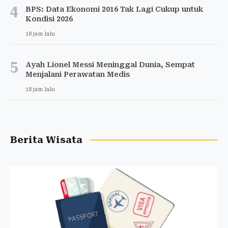
4
BPS: Data Ekonomi 2016 Tak Lagi Cukup untuk
Kondisi 2026
18 jam lalu
5
Ayah Lionel Messi Meninggal Dunia, Sempat
Menjalani Perawatan Medis
18 jam lalu
Berita Wisata