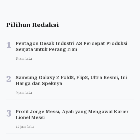
Pilihan Redaksi
1
Pentagon Desak Industri AS Percepat Produksi
Senjata untuk Perang Iran
8 jam lalu
2
Samsung Galaxy Z Fold8, Flip8, Ultra Resmi, Ini
Harga dan Speknya
9 jam lalu
3
Profil Jorge Messi, Ayah yang Mengawal Karier
Lionel Messi
17 jam lalu