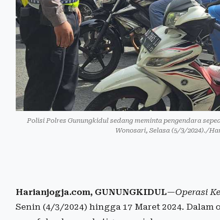
Polisi Polres Gunungkidul sedang meminta pengendara sepeda
Wonosari, Selasa (5/3/2024)./H
Harianjogja.com, GUNUNGKIDUL
—
Operasi K
Senin (4/3/2024) hingga 17 Maret 2024. Dalam 