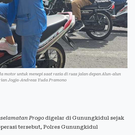
 motor untuk menepi saat razia di ruas jalan depan Alun-alun
arian Jogja-Andreas Yuda Pramono
eselamatan Progo
digelar di Gunungkidul sejak
operasi tersebut, Polres Gunungkidul