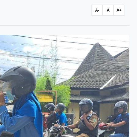
A-
A
A+