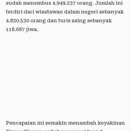
sudah menembus 4.949.237 orang. Jumlah ini
terdiri dari wisatawan dalam negeri sebanyak
4.830.530 orang dan turis asing sebanyak
118.687 jiwa.
Pencapaian ini semakin menambah keyakinan