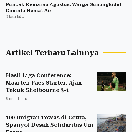
Puncak Kemarau Agustus, Warga Gunungkidul
Diminta Hemat Air
3 hari lalu
Artikel Terbaru Lainnya
Hasil Liga Conference:
Maarten Paes Starter, Ajax
Tekuk Shelbourne 3-1
8 menit lalu
100 Imigran Tewas di Ceuta,
Spanyol Desak Solidaritas Uni