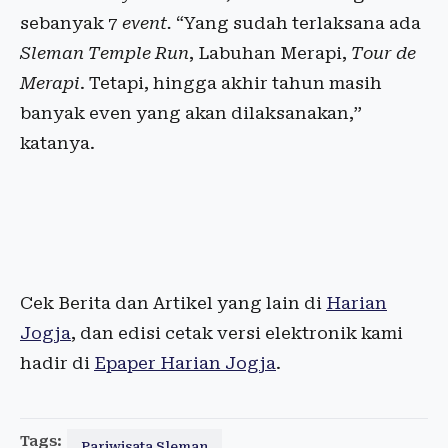
sebanyak 7
event.
“Yang sudah terlaksana ada
Sleman Temple Run
, Labuhan Merapi,
Tour de
Merapi
. Tetapi, hingga akhir tahun masih
banyak even yang akan dilaksanakan,”
katanya.
Cek Berita dan Artikel yang lain di
Harian
Jogja
, dan edisi cetak versi elektronik kami
hadir di
Epaper Harian Jogja
.
Tags:
Pariwisata Sleman