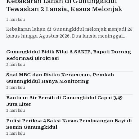
Kebakaran Lahan di Gunungkidul
Tewaskan 2 Lansia, Kasus Melonjak
1 hari lalu
Kebakaran lahan di Gunungkidul melonjak menjadi 28
kasus hingga Agustus 2026. Dua lansia meninggal
dan 20,7 hektare lahan terbakar.
Gunungkidul Bidik Nilai A SAKIP, Bupati Dorong
Reformasi Birokrasi
2 hari lalu
Soal MBG dan Risiko Keracunan, Pemkab
Gunungkidul Hanya Monitoring
2 hari lalu
Bantuan Air Bersih di Gunungkidul Capai 3,49
Juta Liter
2 hari lalu
Polisi Periksa 4 Saksi Kasus Pembuangan Bayi di
Semin Gunungkidul
2 hari lalu