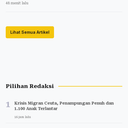
48 menit lalu
Lihat Semua Artikel
Pilihan Redaksi
1
Krisis Migran Ceuta, Penampungan Penuh dan
1.100 Anak Terlantar
16 jam lalu