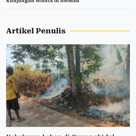
Kunjungan Wisata di Sleman
Artikel Penulis