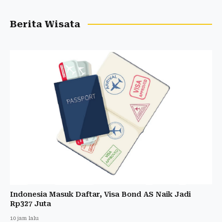
Berita Wisata
Indonesia Masuk Daftar, Visa Bond AS Naik Jadi
Rp327 Juta
10 jam lalu