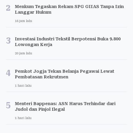
2
Menkum Tegaskan Rekam SPG GIIAS Tanpa Izin
Langgar Hukum
16 jam lalu
3
Investasi Industri Tekstil Berpotensi Buka 9.800
Lowongan Kerja
20 jam lalu
4
Pemkot Jogja Tekan Belanja Pegawai Lewat
Pembatasan Rekrutmen
1 hari lalu
5
Menteri Bappenas: ASN Harus Terhindar dari
Judol dan Pinjol Ilegal
1 hari lalu