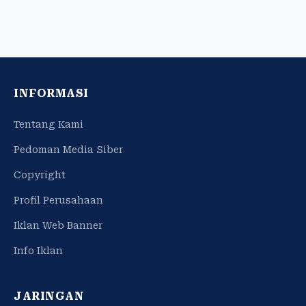
INFORMASI
Tentang Kami
Pedoman Media Siber
Copyright
Profil Perusahaan
Iklan Web Banner
Info Iklan
JARINGAN