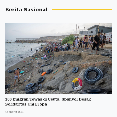
Berita Nasional
100 Imigran Tewas di Ceuta, Spanyol Desak
Solidaritas Uni Eropa
18 menit lalu