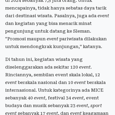
di 2024 sebanyak 7,5 juta orang. Untuk
mencapainya, tidak hanya sebatas daya tarik
dari destinasi wisata. Pasalnya, juga ada
event
dan kegiatan yang bisa menarik minat
pengunjung untuk datang ke Sleman.
“Promosi maupun
event
pariwisata dilakukan
untuk mendongkrak kunjungan,” katanya.
Di tahun ini, kegiatan wisata yang
diselenggarakan ada sekitar 120
event.
Rinciannya, sembilan event skala lokal, 12
event
berskala nasional dan 10
event
berskala
internasional. Untuk kategorinya ada MICE
sebanyak 40
event,
festival 34
event,
event
budaya dan musik sebanyak 23
event
,
sport
event
sebanyak 17
event
, dan
event
keagamaan