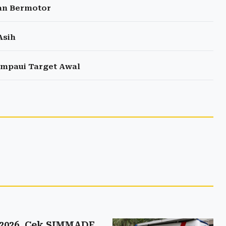
an Bermotor
Asih
ampaui Target Awal
 2026, Cek SIMMADE