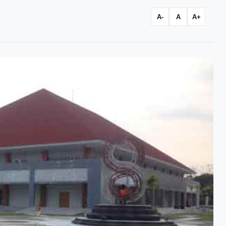
A-
A
A+