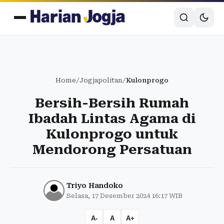
Home
/
Jogjapolitan
/
Kulonprogo
Bersih-Bersih Rumah
Ibadah Lintas Agama di
Kulonprogo untuk
Mendorong Persatuan
Triyo Handoko
Selasa, 17 Desember 2024 16:17 WIB
A-
A
A+