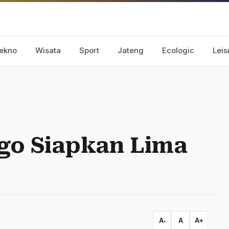
ekno
Wisata
Sport
Jateng
Ecologic
Leis
go Siapkan Lima
A-
A
A+