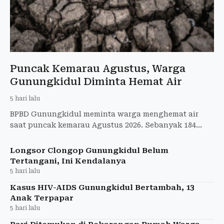
Puncak Kemarau Agustus, Warga
Gunungkidul Diminta Hemat Air
5 hari lalu
BPBD Gunungkidul meminta warga menghemat air
saat puncak kemarau Agustus 2026. Sebanyak 184
tangki air bersih telah disalurkan ke wilayah
terdampak kekeringan.
Longsor Clongop Gunungkidul Belum
Tertangani, Ini Kendalanya
5 hari lalu
Kasus HIV-AIDS Gunungkidul Bertambah, 13
Anak Terpapar
5 hari lalu