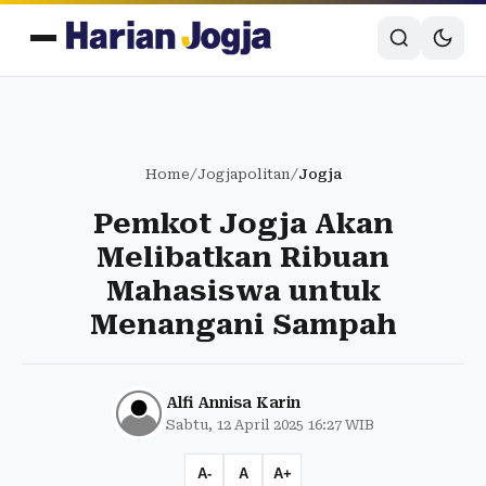
Home
/
Jogjapolitan
/
Jogja
Pemkot Jogja Akan
Melibatkan Ribuan
Mahasiswa untuk
Menangani Sampah
Alfi Annisa Karin
Sabtu, 12 April 2025 16:27 WIB
A-
A
A+