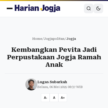
Home
/
Jogjapolitan
/
Jogja
Kembangkan Pevita Jadi
Perpustakaan Jogja Ramah
Anak
Lugas Subarkah
Selasa, 06 Mei 2025 08:37 WIB
A-
A
A+