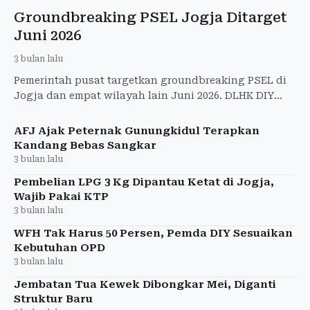
Groundbreaking PSEL Jogja Ditarget
Juni 2026
3 bulan lalu
Pemerintah pusat targetkan groundbreaking PSEL di
Jogja dan empat wilayah lain Juni 2026. DLHK DIY
tunggu pemenang lelang sambah jadi energi listrik
untuk atasi
AFJ Ajak Peternak Gunungkidul Terapkan
Kandang Bebas Sangkar
3 bulan lalu
Pembelian LPG 3 Kg Dipantau Ketat di Jogja,
Wajib Pakai KTP
3 bulan lalu
WFH Tak Harus 50 Persen, Pemda DIY Sesuaikan
Kebutuhan OPD
3 bulan lalu
Jembatan Tua Kewek Dibongkar Mei, Diganti
Struktur Baru