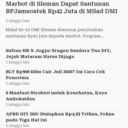
Marbot di Sleman Dapat Santunan
BPJamsostek Rp42 Juta di Milad DMI
3 minggu lalu
Milad ke-54 DMI Sleman diwarnai penyerahan
santunan Rp42 juta kepada marbot. Program
perlindungan ini hasil kolaborasi BPJamsostek,
Baznas, BSI, dan Pemkab Slem
Sultan HB X Jogja: Sragen Saudara Tua DIY,
Jejak Mataram Harus Dijaga
3 minggu lalu
BLT Rp900 Ribu Cair Juli 2026? Ini Cara Cek
Penerima
3 minggu lalu
6 Manfaat Stroberi untuk Kesehatan, Kaya
Antioksidan
3 minggu lalu
APBD DIY 2027 Disiapkan Rp4,93 Triliun, Fokus
pada Tiga Hal Ini
3 minggu lalu