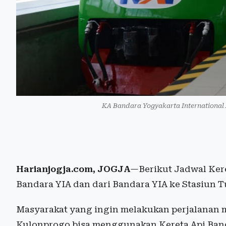
KA Bandara Yogyakarta International 
Harianjogja.com, JOGJA
—Berikut Jadwal Kere
Bandara YIA dan dari Bandara YIA ke Stasiun T
Masyarakat yang ingin melakukan perjalanan m
Kulonprogo bisa menggunakan Kereta Api Band