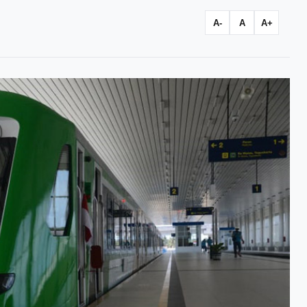
A-
A
A+