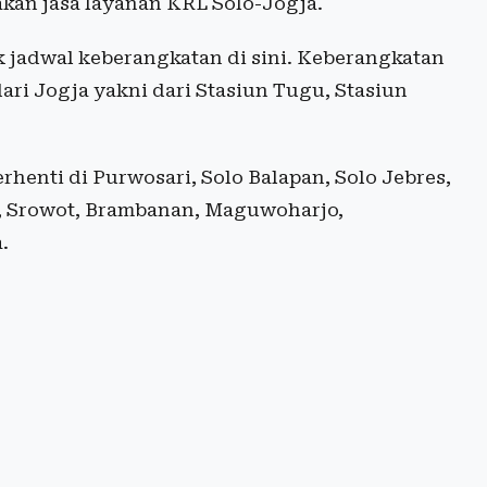
kan jasa layanan KRL Solo-Jogja.
 jadwal keberangkatan di sini. Keberangkatan
dari Jogja yakni dari Stasiun Tugu, Stasiun
henti di Purwosari, Solo Balapan, Solo Jebres,
n, Srowot, Brambanan, Maguwoharjo,
.