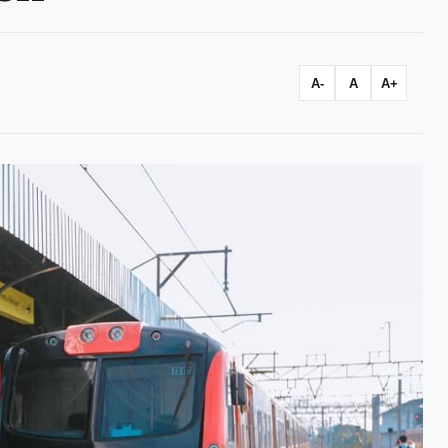
A-
A
A+