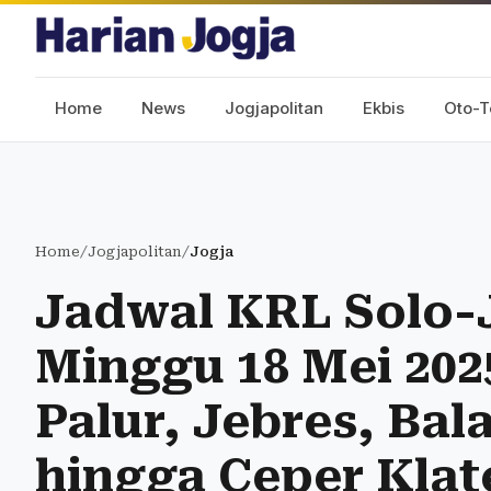
Home
News
Jogjapolitan
Ekbis
Oto-T
Home
/
Jogjapolitan
/
Jogja
Jadwal KRL Solo-J
Minggu 18 Mei 2025
Palur, Jebres, Ba
hingga Ceper Klat