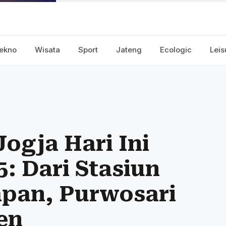
ekno
Wisata
Sport
Jateng
Ecologic
Leis
ogja Hari Ini
: Dari Stasiun
lapan, Purwosari
en