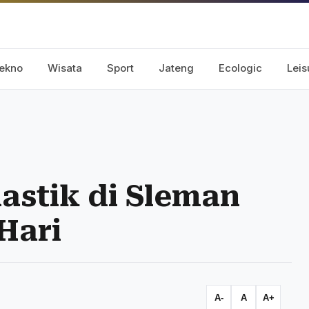
ekno
Wisata
Sport
Jateng
Ecologic
Leis
astik di Sleman
Hari
A-
A
A+