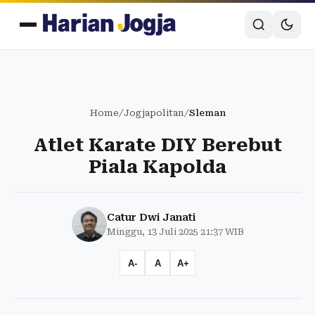
Home
/
Jogjapolitan
/
Sleman
Atlet Karate DIY Berebut
Piala Kapolda
Catur Dwi Janati
Minggu, 13 Juli 2025 21:37 WIB
A-
A
A+