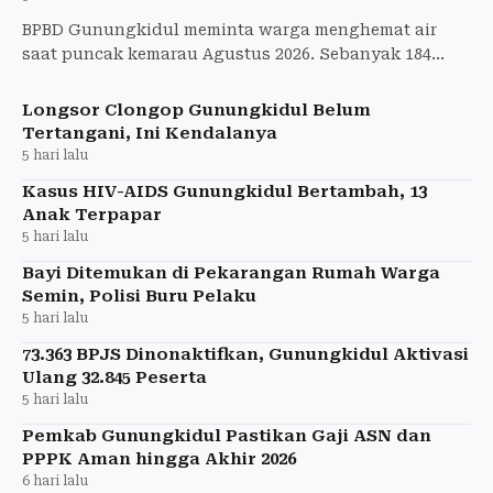
BPBD Gunungkidul meminta warga menghemat air
saat puncak kemarau Agustus 2026. Sebanyak 184
tangki air bersih telah disalurkan ke wilayah
terdampak kekeringan.
Longsor Clongop Gunungkidul Belum
Tertangani, Ini Kendalanya
5 hari lalu
Kasus HIV-AIDS Gunungkidul Bertambah, 13
Anak Terpapar
5 hari lalu
Bayi Ditemukan di Pekarangan Rumah Warga
Semin, Polisi Buru Pelaku
5 hari lalu
73.363 BPJS Dinonaktifkan, Gunungkidul Aktivasi
Ulang 32.845 Peserta
5 hari lalu
Pemkab Gunungkidul Pastikan Gaji ASN dan
PPPK Aman hingga Akhir 2026
6 hari lalu