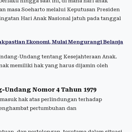
erlaku hingga saat ini, di mana hari anak
ukan masa Soeharto melalui Keputusan Presiden
ingatan Hari Anak Nasional jatuh pada tanggal
kpastian Ekonomi, Mulai Mengurangi Belanja
 Undang-Undang tentang Kesejahteraan Anak.
-anak memiliki hak yang harus dijamin oleh
g-Undang Nomor 4 Tahun 1979
masuk hak atas perlindungan terhadap
menghambat pertumbuhan dan
tuan, dan pertolongan, terutama dalam situasi