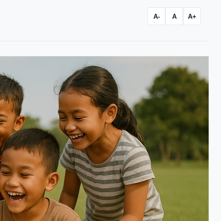
A-
A
A+