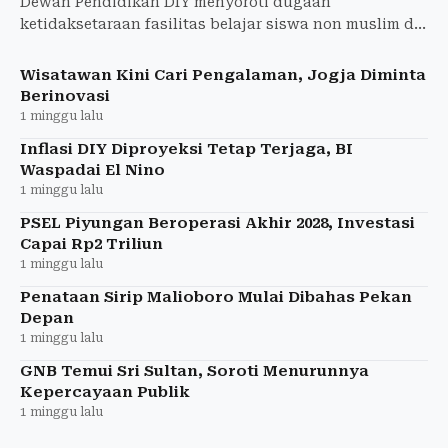
Dewan Pendidikan DIY menyoroti dugaan
ketidaksetaraan fasilitas belajar siswa non muslim di
SMA Negeri dan meminta seluruh sekolah memenuhi
hak belajar setara.
Wisatawan Kini Cari Pengalaman, Jogja Diminta
Berinovasi
1 minggu lalu
Inflasi DIY Diproyeksi Tetap Terjaga, BI
Waspadai El Nino
1 minggu lalu
PSEL Piyungan Beroperasi Akhir 2028, Investasi
Capai Rp2 Triliun
1 minggu lalu
Penataan Sirip Malioboro Mulai Dibahas Pekan
Depan
1 minggu lalu
GNB Temui Sri Sultan, Soroti Menurunnya
Kepercayaan Publik
1 minggu lalu