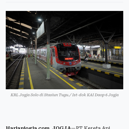
KRL Jogja Solo di Stasiun Tugu./ Ist-dok KAI Daop 6 Jogja
Harianjogja.com, JOGJA
—PT Kereta Api